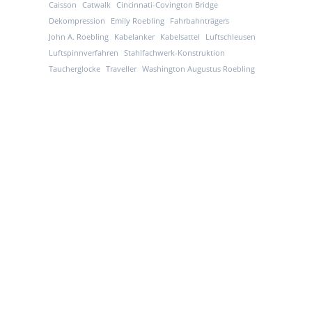
Caisson
Catwalk
Cincinnati-Covington Bridge
Dekompression
Emily Roebling
Fahrbahnträgers
John A. Roebling
Kabelanker
Kabelsattel
Luftschleusen
Luftspinnverfahren
Stahlfachwerk-Konstruktion
Taucherglocke
Traveller
Washington Augustus Roebling