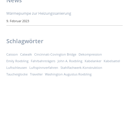
News
Wärmepumpe zur Heizungssanierung
9. Februar 2023
Schlagwörter
Caisson
Catwalk
Cincinnati-Covington Bridge
Dekompression
Emily Roebling
Fahrbahnträgers
John A. Roebling
Kabelanker
Kabelsattel
Luftschleusen
Luftspinnverfahren
Stahlfachwerk-Konstruktion
Taucherglocke
Traveller
Washington Augustus Roebling