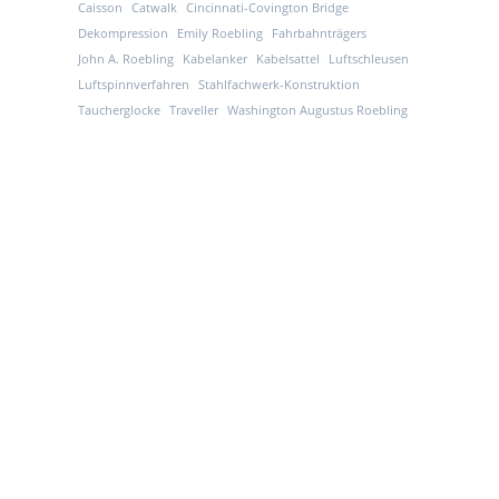
Caisson
Catwalk
Cincinnati-Covington Bridge
Dekompression
Emily Roebling
Fahrbahnträgers
John A. Roebling
Kabelanker
Kabelsattel
Luftschleusen
Luftspinnverfahren
Stahlfachwerk-Konstruktion
Taucherglocke
Traveller
Washington Augustus Roebling